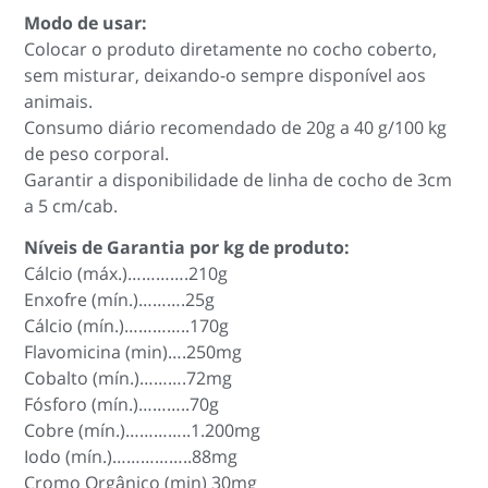
Modo de usar:
Colocar o produto diretamente no cocho coberto,
sem misturar, deixando-o sempre disponível aos
animais.
Consumo diário recomendado de 20g a 40 g/100 kg
de peso corporal.
Garantir a disponibilidade de linha de cocho de 3cm
a 5 cm/cab.
Níveis de Garantia por kg de produto:
Cálcio (máx.)………….210g
Enxofre (mín.)……….25g
Cálcio (mín.)…………..170g
Flavomicina (min)….250mg
Cobalto (mín.)……….72mg
Fósforo (mín.)………..70g
Cobre (mín.)…………..1.200mg
Iodo (mín.)……………..88mg
Cromo Orgânico (min) 30mg