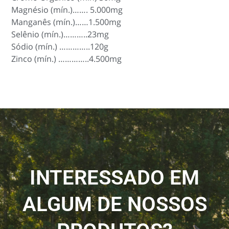
Magnésio (mín.)……. 5.000mg
Manganês (mín.)……1.500mg
Selênio (mín.)………..23mg
Sódio (mín.) …………..120g
Zinco (mín.) …………..4.500mg
INTERESSADO EM
ALGUM DE NOSSOS