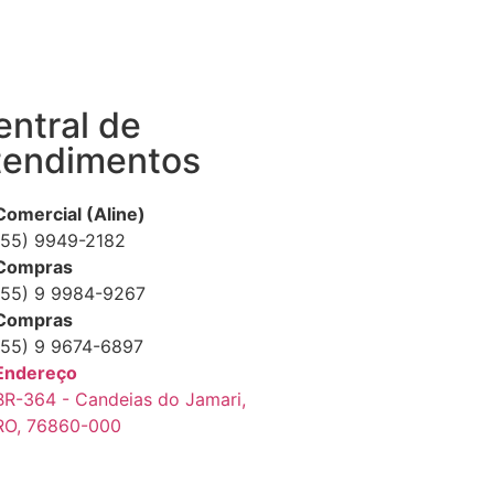
entral de
tendimentos
Comercial (Aline)
(55) 9949-2182
Compras
(55) 9 9984-9267
Compras
(55) 9 9674-6897
Endereço
BR-364 - Candeias do Jamari,
RO, 76860-000